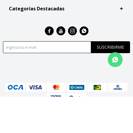
Categorías Destacadas




SUSCRIBIRME
© Copyright 2026 / San Roque