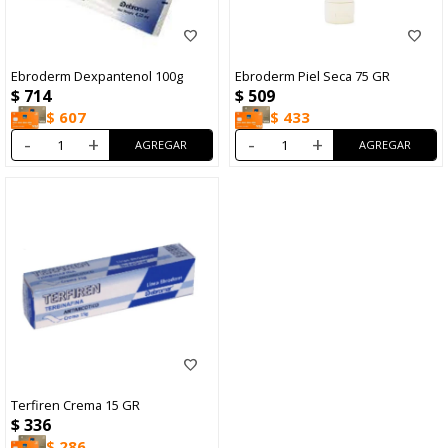
Ebroderm Dexpantenol 100g
Ebroderm Piel Seca 75 GR
$
714
$
509
$
607
$
433
-
+
-
+
Terfiren Crema 15 GR
$
336
$
286