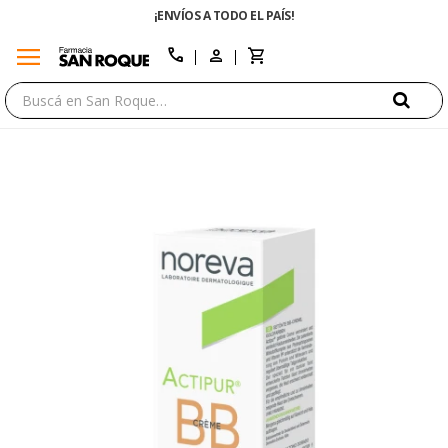
¡ENVÍOS A TODO EL PAÍS!
menu
close
call