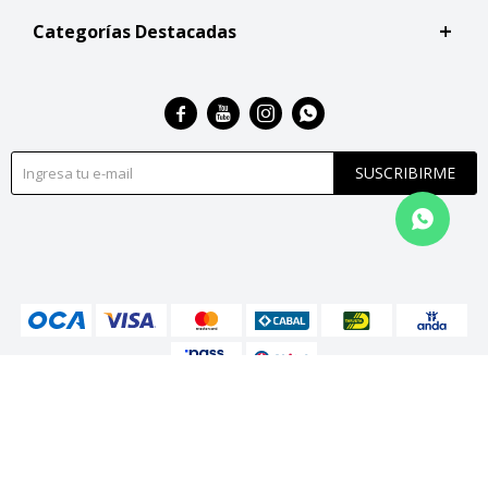
Categorías Destacadas




SUSCRIBIRME
© Copyright 2026 / San Roque