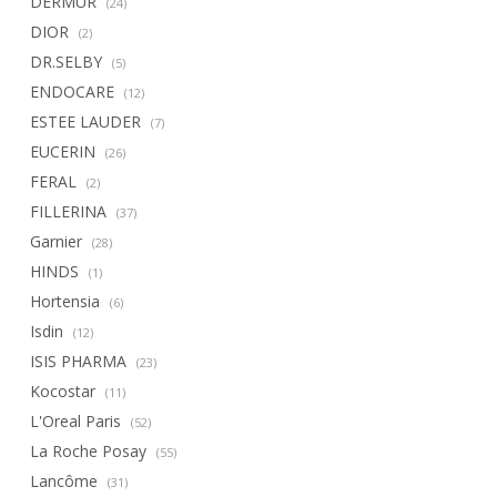
DERMUR
(24)
DIOR
(2)
DR.SELBY
(5)
ENDOCARE
(12)
ESTEE LAUDER
(7)
EUCERIN
(26)
FERAL
(2)
FILLERINA
(37)
Garnier
(28)
HINDS
(1)
Hortensia
(6)
Isdin
(12)
ISIS PHARMA
(23)
Kocostar
(11)
L'Oreal Paris
(52)
La Roche Posay
(55)
Lancôme
(31)