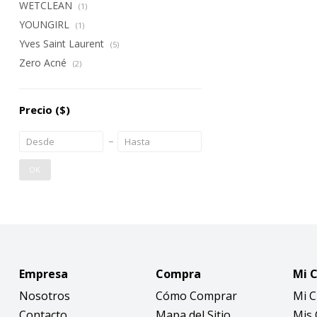
WETCLEAN
(1)
YOUNGIRL
(1)
Yves Saint Laurent
(5)
Zero Acné
(2)
Precio
($)
OK
Empresa
Compra
Mi 
Nosotros
Cómo Comprar
Mi 
Contacto
Mapa del Sitio
Mis