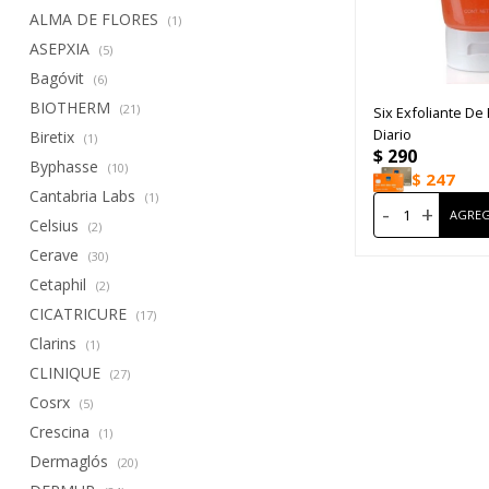
ALMA DE FLORES
(1)
ASEPXIA
(5)
Bagóvit
(6)
BIOTHERM
(21)
Six Exfoliante De
Diario
Biretix
(1)
$
290
Byphasse
(10)
$
247
Cantabria Labs
(1)
-
+
Celsius
(2)
Cerave
(30)
Cetaphil
(2)
CICATRICURE
(17)
Clarins
(1)
CLINIQUE
(27)
Cosrx
(5)
Crescina
(1)
Dermaglós
(20)