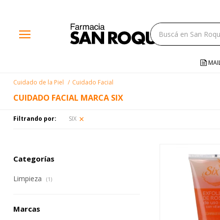
close
menu
storefront
local_shipping
MAI
credit_card
Cuidado de la Piel
Cuidado Facial
help
CUIDADO FACIAL MARCA SIX
Filtrando por:
SIX
Categorías
Limpieza
(1)
Marcas