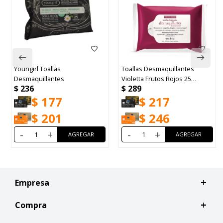
Youngirl Toallas
Toallas Desmaquillantes
A
Desmaquillantes
Violetta Frutos Rojos 25
P
$
236
$
289
$
unidades
$
177
$
217
$
201
$
246
-
+
-
+
Empresa
Compra