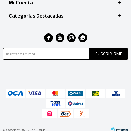
Mi Cuenta
Categorías Destacadas




SUSCRIBIRME
© Copyright 2026 / San Roque