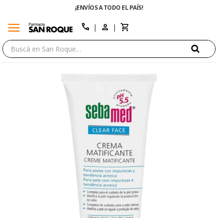
¡ENVÍOS A TODO EL PAÍS!
menu
close
call