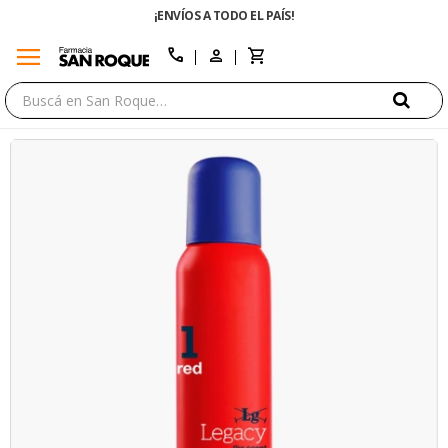
¡ENVÍOS A TODO EL PAÍS!
menu
close
call