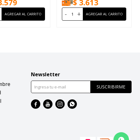
3.579
$
3.613
-
+
Newsletter
mbre
SUSCRIBIRME
l
l



