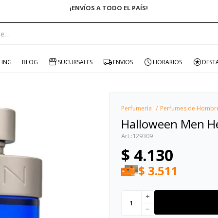
¡ENVÍOS A TODO EL PAÍS!
portante:
LING
BLOG
SUCURSALES
ENVIOS
HORARIOS
DEST
Perfumería
Perfumes de Hombr
Halloween Men H
129309
$
4.130
$
3.511
add
remove