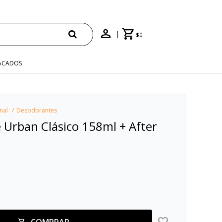
ENVÍO GRATIS EN COMPRAS +$1500 CON CUPÓN
$
0
ACADOS
nal
Desodorantes
 Urban Clásico 158ml + After
COMPRAR