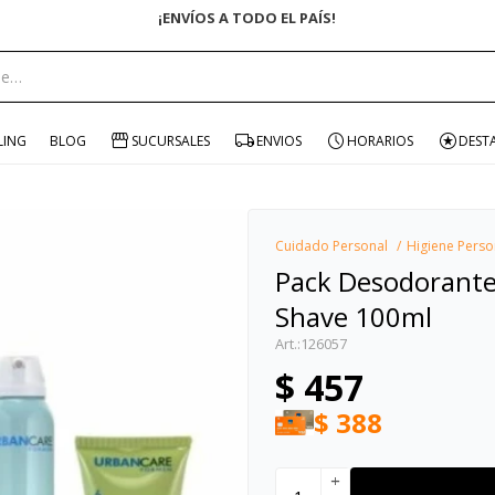
portante:
LING
BLOG
SUCURSALES
ENVIOS
HORARIOS
DEST
Cuidado Personal
Higiene Perso
Pack Desodorante
Shave 100ml
126057
$
457
$
388
add