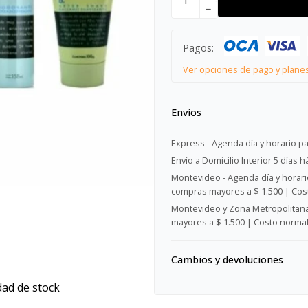
remove
Pagos:
Ver opciones de pago y plane
Envíos
Express - Agenda día y horario pa
Envío a Domicilio Interior 5 días h
Montevideo - Agenda día y horario
compras mayores a $ 1.500 | Cost
Montevideo y Zona Metropolitana 
mayores a $ 1.500 | Costo normal:
Cambios y devoluciones
dad de stock