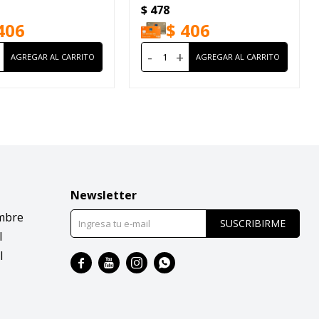
$
478
406
$
406
-
+
Newsletter
mbre
SUSCRIBIRME
l
l



