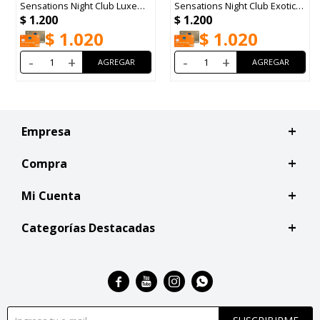
Sensations Night Club Luxe
Sensations Night Club Exotic
$
1.200
$
1.200
Men EDP100ml
EDP100ml
$
1.020
$
1.020
-
+
-
+
Empresa
Compra
Mi Cuenta
Categorías Destacadas



