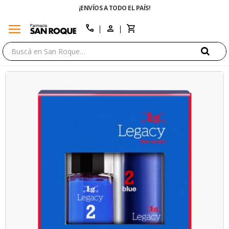
¡ENVÍOS A TODO EL PAÍS!
ENVÍO 
menu
close
call