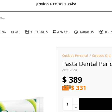
¡ENVÍOS A TODO EL PAÍS!
portante:
LING
BLOG
SUCURSALES
ENVIOS
HORARIOS
DEST
Cuidado Personal
Cuidado Oral
Pasta Dental Peri
17824
$
389
$
331
add
remove