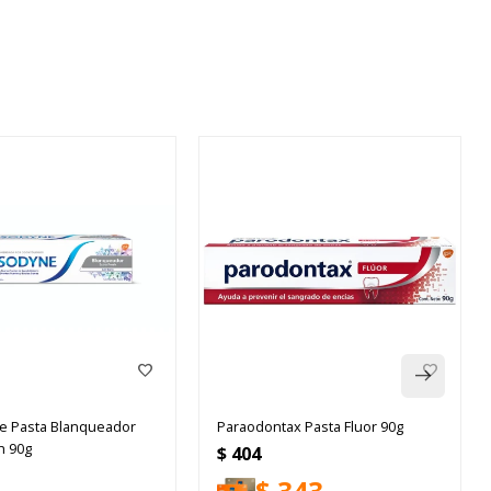
 Pasta Blanqueador
Paraodontax Pasta Fluor 90g
h 90g
$
404
$
343