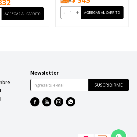
332
-
+
Newsletter
mbre
SUSCRIBIRME
l
l



