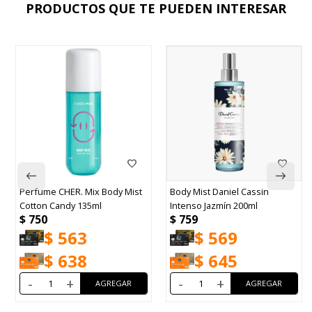
PRODUCTOS QUE TE PUEDEN INTERESAR
Body Mist Daniel Cassin
Perfume Wonder Bliss EDT
Intenso Jazmín 200ml
50ml
$
759
$
790
$
569
$
593
$
645
$
672
-
+
-
+