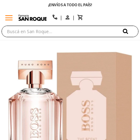
¡ENVÍOS A TODO EL PAÍS!
menu
close
call