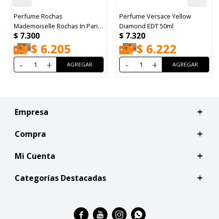
Perfume Rochas
Perfume Versace Yellow
Mademoiselle Rochas In Paris
Diamond EDT 50ml
$
7.300
$
7.320
EDP 90ml
$
6.205
$
6.222
-
+
-
+
Empresa
Compra
Mi Cuenta
Categorías Destacadas



