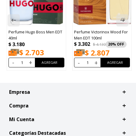
Perfume Hugo Boss Men EDT
Perfume Victorinox Wood For
40ml
Men EDT 100ml
$
3.302
$
3.180
$
4.130
20
$
2.703
$
2.807
-
+
-
+
Empresa
Compra
Mi Cuenta
Categorías Destacadas