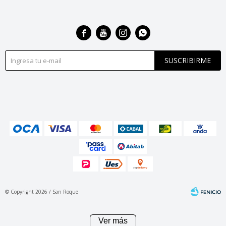




SUSCRIBIRME
© Copyright 2026 / San Roque
Ver más