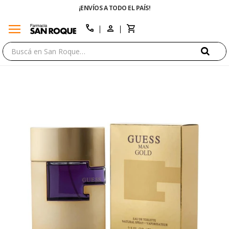
¡ENVÍOS A TODO EL PAÍS!
menu
close
call