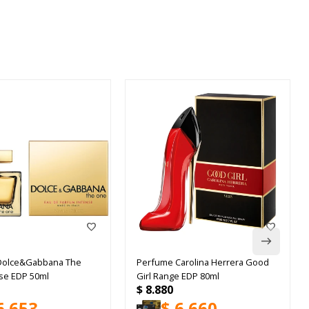
Dolce&Gabbana The
Perfume Carolina Herrera Good
se EDP 50ml
Girl Range EDP 80ml
$
8.880
6.653
$
6.660