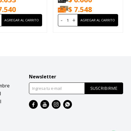
7.540
$
7.548
-
+
Newsletter
mbre
SUSCRIBIRME
l
l



