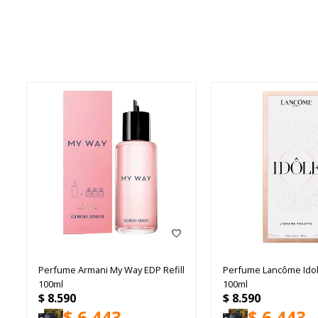
Perfume Armani My Way EDP Refill
Perfume Lancôme Ido
100ml
100ml
$
8.590
$
8.590
$
6.443
$
6.443