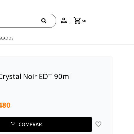
00 CON CUPÓN "ENVÍO"
$
0
ACADOS
Crystal Noir EDT 90ml
480
COMPRAR