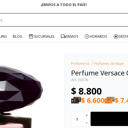
ENVÍO GRATIS EN COMPRAS +$15
portante:
LING
BLOG
SUCURSALES
ENVIOS
HORARIOS
DEST
Perfumería
Perfumes de Mujer
Perfume Versace 
70376
$
8.800
$
6.600
$
7.
add
remove