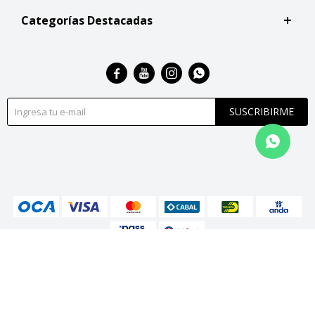
Categorías Destacadas




SUSCRIBIRME
© Copyright 2026 / San Roque