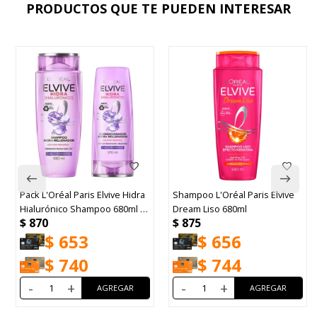
PRODUCTOS QUE TE PUEDEN INTERESAR
Pack L'Oréal Paris Elvive Hidra
Shampoo L'Oréal Paris Elvive
Hialurónico Shampoo 680ml +
Dream Liso 680ml
$
870
$
875
Acondicionador 370ml
$
653
$
656
$
740
$
744
-
+
-
+