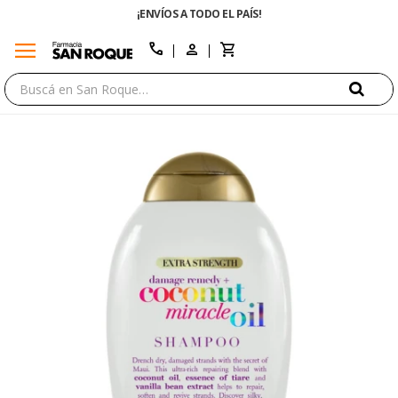
¡ENVÍOS A TODO EL PAÍS!
menu
close
call