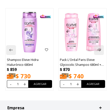
Shampoo Elvive Hidra
Pack L'Oréal Paris Elvive
Hialurónico 680ml
Glycocolic Shampoo 680ml +
$
859
$
870
Acondicionador 370ml
$
730
$
740
-
+
-
+
Empresa