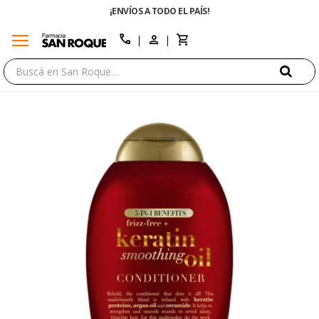
¡ENVÍOS A TODO EL PAÍS!
menu
close
call