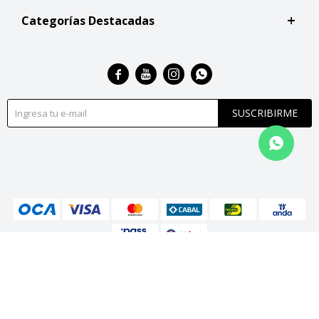
Categorías Destacadas




SUSCRIBIRME
© Copyright 2026 / San Roque