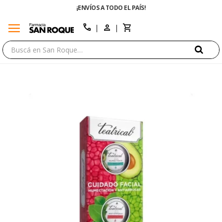
¡ENVÍOS A TODO EL PAÍS!
menu
close
call