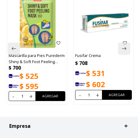
Mascarilla para Pies Purederm
Fusifar Crema
Shiny & Soft Foot Peeling
$
708
$
700
Mask 1 Par
$
531
$
525
$
602
$
595
-
+
-
+
Empresa