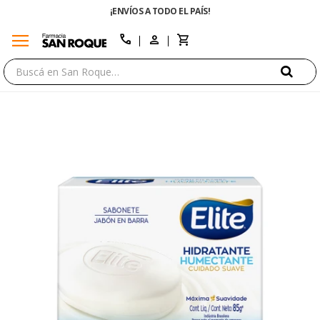
¡ENVÍOS A TODO EL PAÍS!
menu
close
call