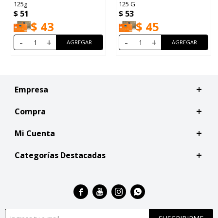
125g
125 G
$
51
$
53
$
43
$
45
-
+
-
+
Empresa
Compra
Mi Cuenta
Categorías Destacadas



