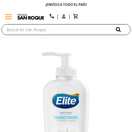
¡ENVÍOS A TODO EL PAÍS!
menu
close
call