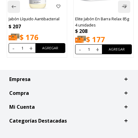
Jabón Líquido Aantibacterial
Elite Jabón En Barra Relax 85g
4 unidades
$
207
$
208
$
176
$
177
-
+
-
+
Empresa
Compra
Mi Cuenta
Categorías Destacadas