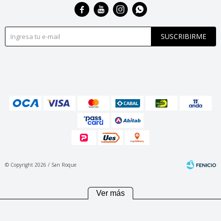




SUSCRIBIRME
© Copyright 2026 / San Roque
Ver más