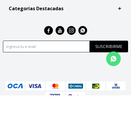
Categorías Destacadas




SUSCRIBIRME
© Copyright 2026 / San Roque