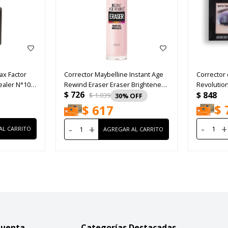
ax Factor
Corrector Maybelline Instant Age
Corrector
cealer N°10
Rewind Eraser Eraser Brightener
Revolutio
$
726
$
848
N160 6ml
Cosmetic 
$
1.039
30
$
$
617
-
+
-
+
Cuenta
Categorías Destacadas