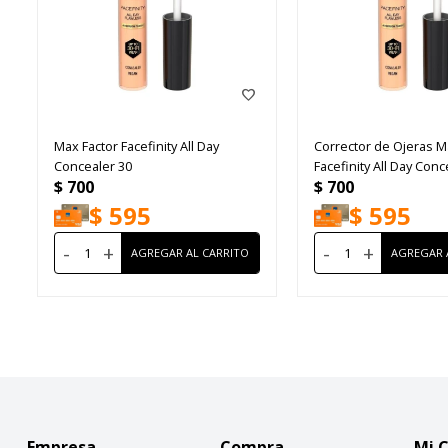
Max Factor Facefinity All Day
Corrector de Ojeras M
Concealer 30
Facefinity All Day Con
$
700
$
700
7.8ml
$
595
$
595
-
+
-
+
Empresa
Compra
Mi 