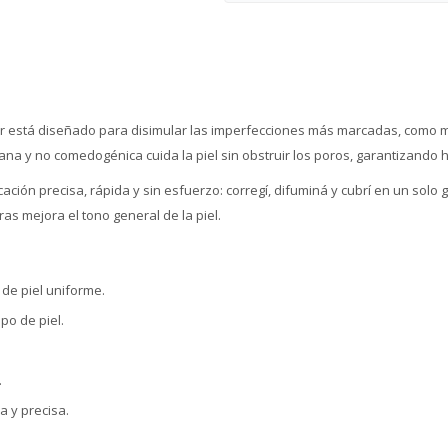
ser está diseñado para disimular las imperfecciones más marcadas, como 
ana y no comedogénica cuida la piel sin obstruir los poros, garantizando 
ación precisa, rápida y sin esfuerzo: corregí, difuminá y cubrí en un solo
as mejora el tono general de la piel.
de piel uniforme.
po de piel.
.
a y precisa.
.