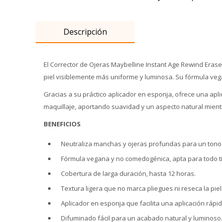
Descripción
El Corrector de Ojeras Maybelline Instant Age Rewind Era
piel visiblemente más uniforme y luminosa. Su fórmula veg
Gracias a su práctico aplicador en esponja, ofrece una aplic
maquillaje, aportando suavidad y un aspecto natural mientr
BENEFICIOS
Neutraliza manchas y ojeras profundas para un tono 
Fórmula vegana y no comedogénica, apta para todo ti
Cobertura de larga duración, hasta 12 horas.
Textura ligera que no marca pliegues ni reseca la piel
Aplicador en esponja que facilita una aplicación rápid
Difuminado fácil para un acabado natural y luminoso