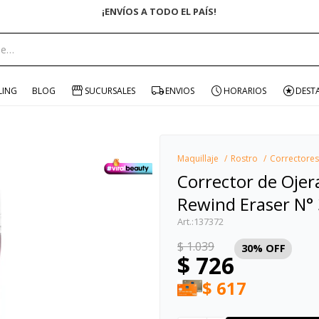
¡ENVÍOS A TODO EL PAÍS!
portante:
LING
BLOG
SUCURSALES
ENVIOS
HORARIOS
DEST
Maquillaje
Rostro
Correctores
Corrector de Ojer
Rewind Eraser N° 
137372
$
1.039
30
$
726
$
617