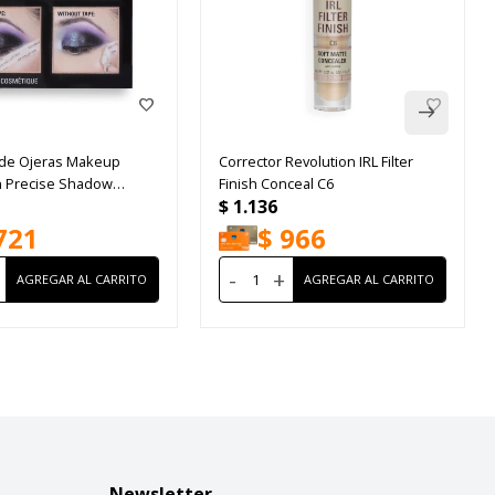
 de Ojeras Makeup
Corrector Revolution IRL Filter
n Precise Shadow
Finish Conceal C6
$
1.136
Tape
721
$
966
-
+
Newsletter