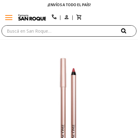
¡ENVÍOS A TODO EL PAÍS!
menu
close
call