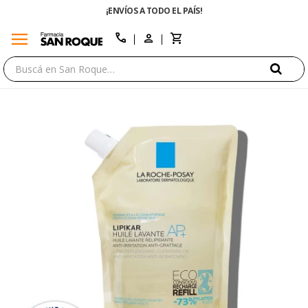
¡ENVÍOS A TODO EL PAÍS!
menu
close
call