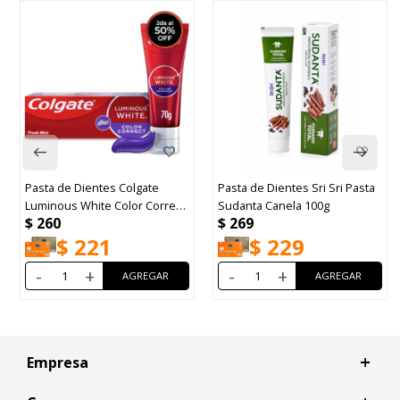
Pasta de Dientes Colgate
Pasta de Dientes Sri Sri Pasta
Luminous White Color Correct
Sudanta Canela 100g
$
260
$
269
70g
$
221
$
229
-
+
-
+
Empresa