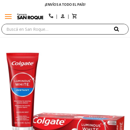
¡ENVÍOS A TODO EL PAÍS!
menu
close
call