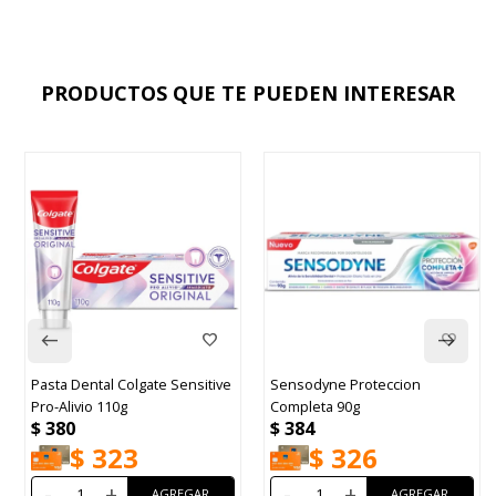
PRODUCTOS QUE TE PUEDEN INTERESAR
Pasta Dental Colgate Sensitive
Sensodyne Proteccion
Pro-Alivio 110g
Completa 90g
$
380
$
384
$
323
$
326
-
+
-
+