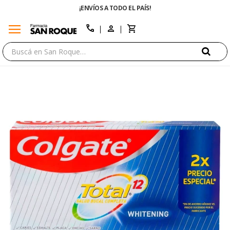
¡ENVÍOS A TODO EL PAÍS!
menu
close
call