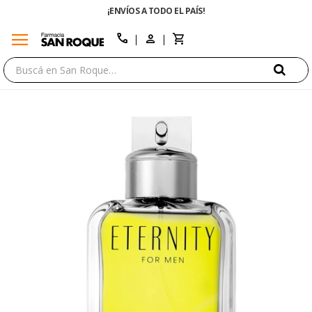
¡ENVÍOS A TODO EL PAÍS!
menu
close
call