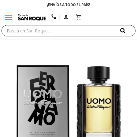
¡ENVÍOS A TODO EL PAÍS!
menu
close
call