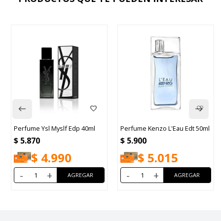
Perfume Ysl Myslf Edp 40ml
Perfume Kenzo L'Eau Edt 50ml
$
5.870
$
5.900
$
4.990
$
5.015
-
+
-
+