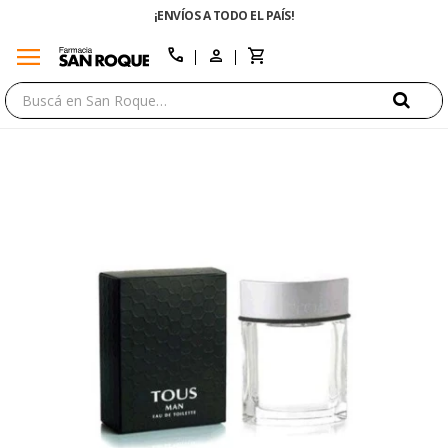
¡ENVÍOS A TODO EL PAÍS!
menu
close
call