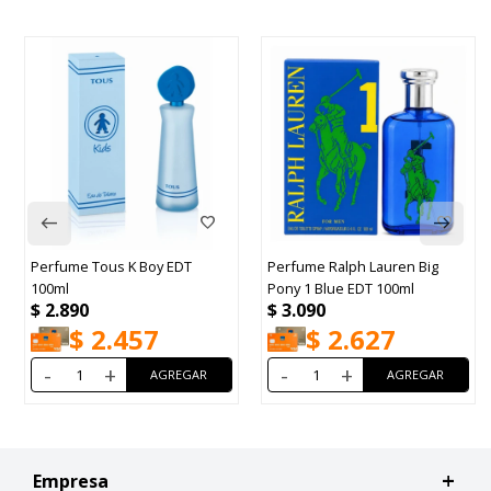
Perfume Tous K Boy EDT
Perfume Ralph Lauren Big
100ml
Pony 1 Blue EDT 100ml
$
2.890
$
3.090
$
2.457
$
2.627
-
+
-
+
Empresa