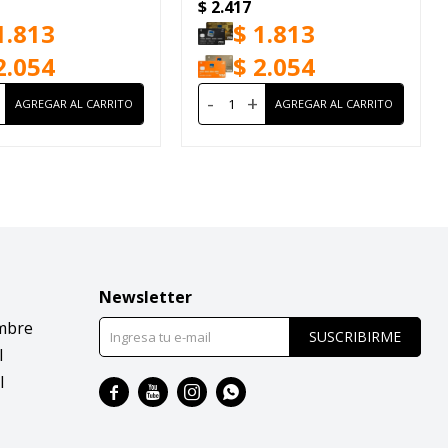
$
2.417
1.813
$
1.813
2.054
$
2.054
-
+
Newsletter
mbre
SUSCRIBIRME
l
l



