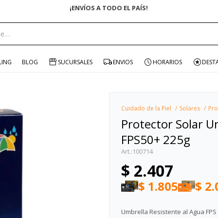
ENVÍO GRATIS EN COMPRAS +$1500 CON CUPÓN "ENVÍO"
portante:
LING
BLOG
SUCURSALES
ENVIOS
HORARIOS
DEST
Cuidado de la Piel
Solares
Pro
Protector Solar U
FPS50+ 225g
100714
$
2.407
$
1.805
$
2.
Umbrella Resistente al Agua FPS 