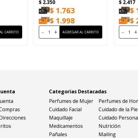
$
2.350
$
2.417
$
1.763
$
$
1.998
$
-
+
-
+
Cuenta
Categorías Destacadas
Cuenta
Perfumes de Mujer
Perfumes de Ho
 Compras
Cuidado Facial
Cuidado de la Pie
Direcciones
Maquillaje
Cuidado Persona
ritos
Medicamentos
Nutrición
Pañales
Mailing