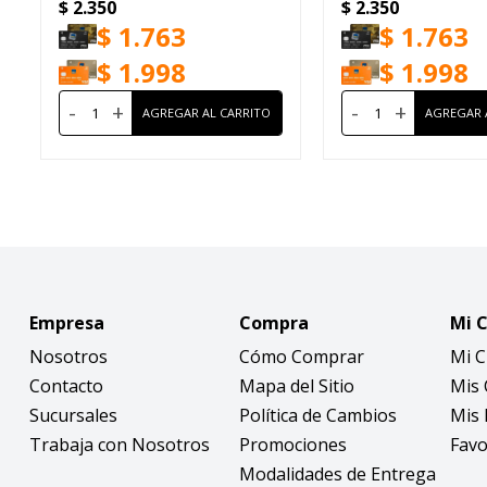
$
2.350
$
2.350
50ml
FPS50+ 50ml
$
1.763
$
1.763
$
1.998
$
1.998
-
+
-
+
Empresa
Compra
Mi 
Nosotros
Cómo Comprar
Mi 
Contacto
Mapa del Sitio
Mis
Sucursales
Política de Cambios
Mis 
Trabaja con Nosotros
Promociones
Favo
Modalidades de Entrega