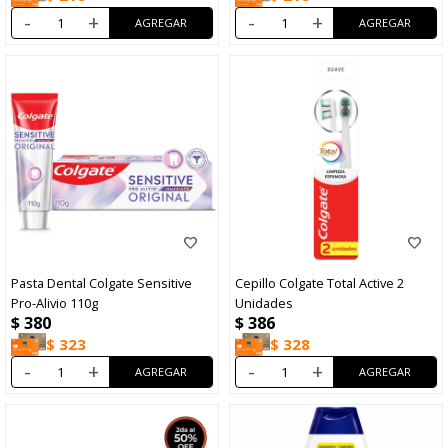
-
+
-
+
Pasta Dental Colgate Sensitive
Cepillo Colgate Total Active 2
Pro-Alivio 110g
Unidades
$
380
$
386
$
323
$
328
-
+
-
+