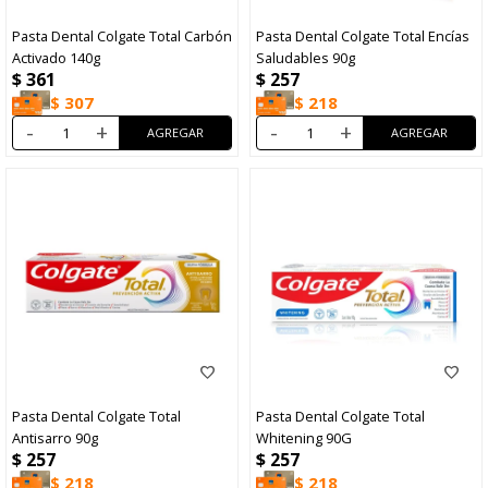
Pasta Dental Colgate Total Carbón
Pasta Dental Colgate Total Encías
Activado 140g
Saludables 90g
$
361
$
257
$
307
$
218
-
+
-
+
Pasta Dental Colgate Total
Pasta Dental Colgate Total
Antisarro 90g
Whitening 90G
$
257
$
257
$
218
$
218