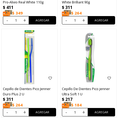
Pro-Alivio Real White 110g
White Brilliant 90g
$
411
$
311
$
349
$
264
-
+
-
+
Cepillo de Dientes Pico Jenner
Cepillo De Dientes Pico jenner
Duro Plus 2 U
Ultra Soft 1 U
$
311
$
217
$
264
$
184
-
+
-
+