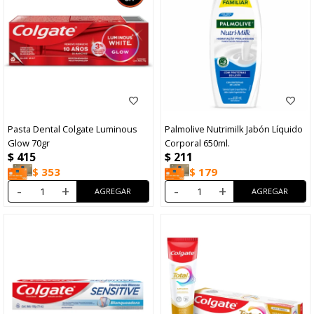
Pasta Dental Colgate Luminous
Palmolive Nutrimilk Jabón Líquido
Glow 70gr
Corporal 650ml.
$
415
$
211
$
353
$
179
-
+
-
+