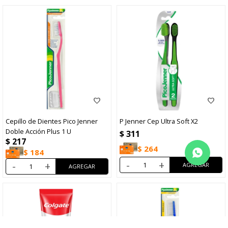
Cepillo de Dientes Pico Jenner
P Jenner Cep Ultra Soft X2
Doble Acción Plus 1 U
$
311
$
217
$
264
$
184
-
+
-
+