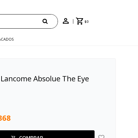
ÍO"
$
0
ACADOS
 Lancome Absolue The Eye
368
COMPRAR