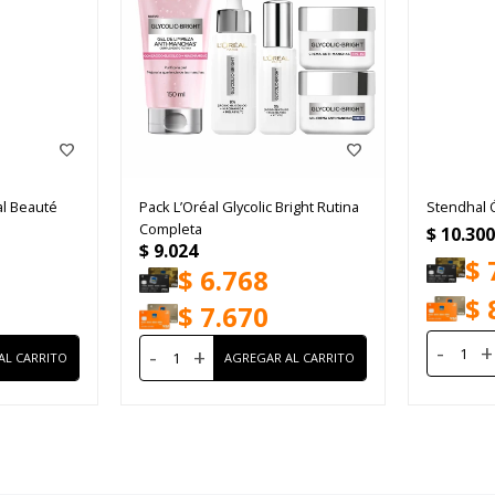
al Beauté
Pack L’Oréal Glycolic Bright Rutina
Stendhal 
Completa
$
10.300
$
9.024
$
$
6.768
$
$
7.670
-
+
-
+