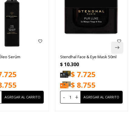
Óleo Serúm
Stendhal Face & Eye Mask 50ml
$
10.300
7.725
$
7.725
8.755
$
8.755
-
+