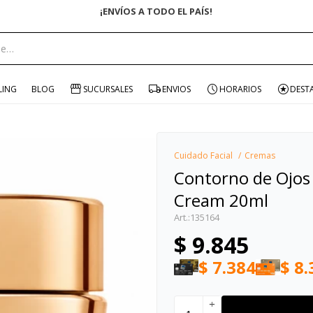
ENVÍO GRATIS EN COMPRAS +$1500 CON CUPÓN "ENV
portante:
LING
BLOG
SUCURSALES
ENVIOS
HORARIOS
DEST
Cuidado Facial
Cremas
Contorno de Ojos
Cream 20ml
135164
$
9.845
$
7.384
$
8.
add