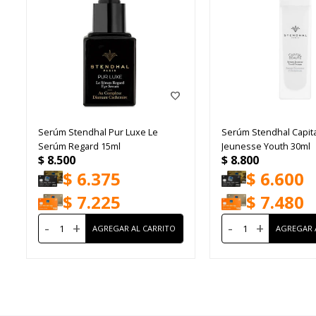
Serúm Stendhal Pur Luxe Le
Serúm Stendhal Capit
Serúm Regard 15ml
Jeunesse Youth 30ml
$
8.500
$
8.800
$
6.375
$
6.600
$
7.225
$
7.480
-
+
-
+