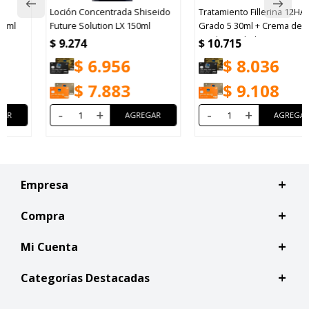
Loción Concentrada Shiseido
Tratamiento Fillerina 12HA
Future Solution LX 150ml
Grado 5 30ml + Crema de Día
50ml 2 Unidades
$
9.274
$
10.715
$
6.956
$
8.036
$
7.883
$
9.108
-
+
-
+
Empresa
Compra
Mi Cuenta
Categorías Destacadas