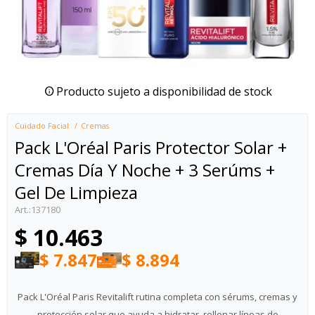
Producto sujeto a disponibilidad de stock
Cuidado Facial
Cremas
Pack L'Oréal Paris Protector Solar +
Cremas Día Y Noche + 3 Serúms +
Gel De Limpieza
137180
$
10.463
$
7.847
$
8.894
Pack L'Oréal Paris Revitalift rutina completa con sérums, cremas y
protección solar que ayuda a hidratar, rellenar líneas de