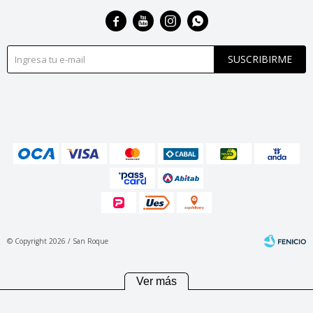




SUSCRIBIRME
© Copyright 2026 / San Roque
Ver más