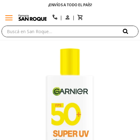
¡ENVÍOS A TODO EL PAÍS!
menu
close
call