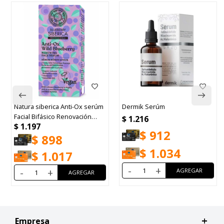
Natura siberica Anti-Ox serúm
Dermik Serúm
Facial Bifásico Renovación
$
1.216
$
1.197
30ml.
$
912
$
898
$
1.034
$
1.017
-
+
-
+
Empresa