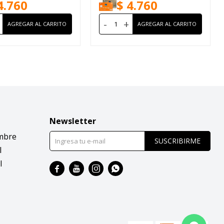
4.760
$
4.760
-
+
Newsletter
mbre
SUSCRIBIRME
l
l



