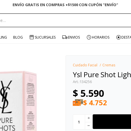
ENVÍO GRATIS EN COMPRAS +$1500 CON CUPÓN "ENVÍO"
portante:
LING
BLOG
SUCURSALES
ENVIOS
HORARIOS
DEST
Cuidado Facial
Cremas
Ysl Pure Shot Li
134256
$
5.590
$
4.752
add
remove