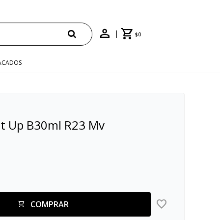
$
0
ACADOS
ght Up B30ml R23 Mv
COMPRAR