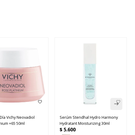
Día Vichy Neovadiol
Serúm Stendhal Hydro Harmony
inium +65 50ml
Hydratant Moisturizing 30ml
$
5.600