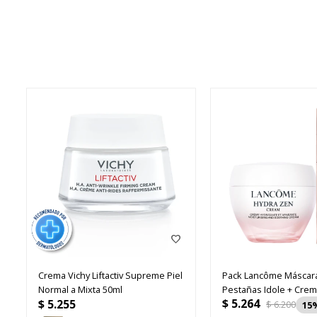
Crema Vichy Liftactiv Supreme Piel
Pack Lancôme Máscar
Normal a Mixta 50ml
Pestañas Idole + Cre
$
5.264
$
5.255
50ml
$
6.200
15