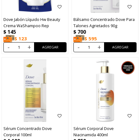
Dove Jabón Líquido Hw Beauty
Bálsamo Concentrado Dove Para
Crema WaShampoo Rep
Talones Agrietados 90g
$
145
$
700
$
123
$
595
-
+
-
+
Sérum Concentrado Dove
Sérum Corporal Dove
Corporal 100ml
Niacinamida 400ml