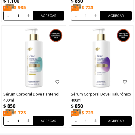
$
1.100
$
850
$
935
$
723
-
+
-
+
Sérum Corporal Dove Pantenol
Sérum Corporal Dove Hialurónico
400ml
400ml
$
850
$
850
$
723
$
723
-
+
-
+