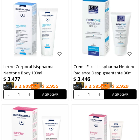
Leche Corporal Isispharma
Crema Facial Isispharma Neotone
Neotone Body 100ml
Radiance Despigmentante 30ml
$
3.477
$
3.446
$
2.608
$
2.955
$
2.585
$
2.929
-
+
-
+