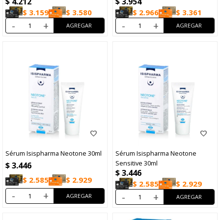
$
4.212
$
3.954
$
3.159
$
3.580
$
2.966
$
3.361
-
+
-
+
Sérum Isispharma Neotone 30ml
Sérum Isispharma Neotone
Sensitive 30ml
$
3.446
$
3.446
$
2.585
$
2.929
$
2.585
$
2.929
-
+
-
+