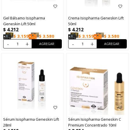
Gel Bálsamo Isispharma
Crema Isispharma Geneskin Lift
Geneskin Lift 50ml
50ml
$
4.212
$
4.212
$
3.159
$
3.580
$
3.159
$
3.580
-
+
-
+
Sérum Isispharma Geneskin Lift
Sérum Isispharma Geneskin C
28ml
Premium Concentrado 10ml