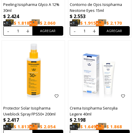
Peeling Isispharma Glyco A 12%
Contorno de Ojos Isispharma
30ml
Neotone Eyes 15ml
$
2.424
$
2.553
$
1.818
$
2.060
$
1.915
$
2.170
-
+
-
+
Protector Solar Isispharma
Crema Isispharma Sensylia
Uveblock Spray FPS50+ 200ml
Legere 40ml
$
2.417
$
2.198
$
1.813
$
2.054
$
1.649
$
1.868