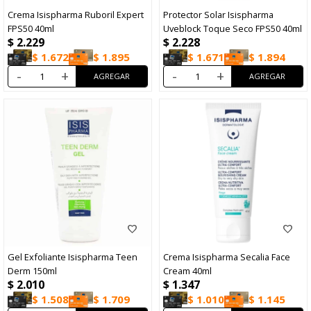
Crema Isispharma Ruboril Expert
Protector Solar Isispharma
FPS50 40ml
Uveblock Toque Seco FPS50 40ml
$
2.229
$
2.228
$
1.672
$
1.895
$
1.671
$
1.894
-
+
-
+
Gel Exfoliante Isispharma Teen
Crema Isispharma Secalia Face
Derm 150ml
Cream 40ml
$
2.010
$
1.347
$
1.508
$
1.709
$
1.010
$
1.145