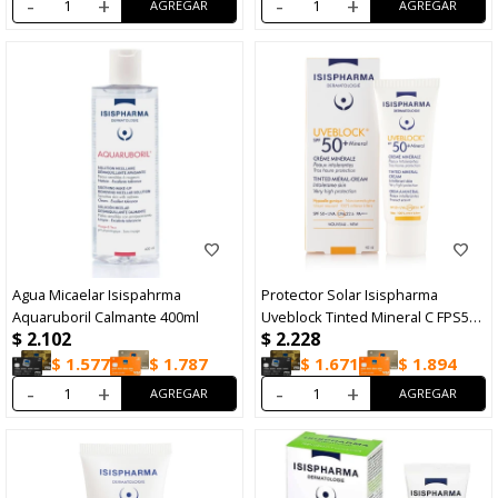
-
+
-
+
Agua Micaelar Isispahrma
Protector Solar Isispharma
Aquaruboril Calmante 400ml
Uveblock Tinted Mineral C FPS50
$
2.102
$
2.228
40ml
$
1.577
$
1.787
$
1.671
$
1.894
-
+
-
+