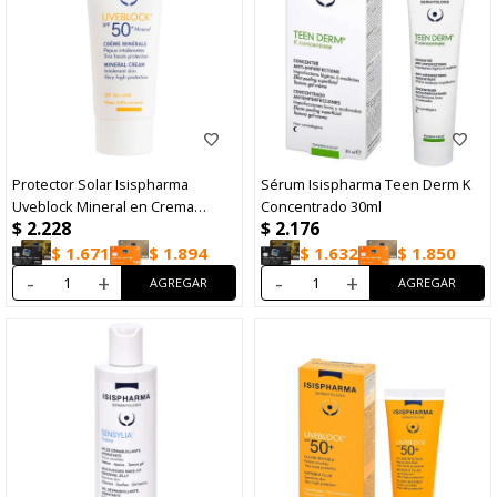
Protector Solar Isispharma
Sérum Isispharma Teen Derm K
Uveblock Mineral en Crema
Concentrado 30ml
$
2.228
$
2.176
FPS50 40ml
$
1.671
$
1.894
$
1.632
$
1.850
-
+
-
+