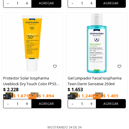
-
+
-
+
Protector Solar Isispharma
Gel Limpiador Facial Isispharma
Uveblock Dry Touch Color FPS50+
Teen Derm Sensitive 250ml
$
2.228
$
1.653
40ml
$
1.671
$
1.894
$
1.240
$
1.405
-
+
-
+
MOSTRANDO
34
DE
34