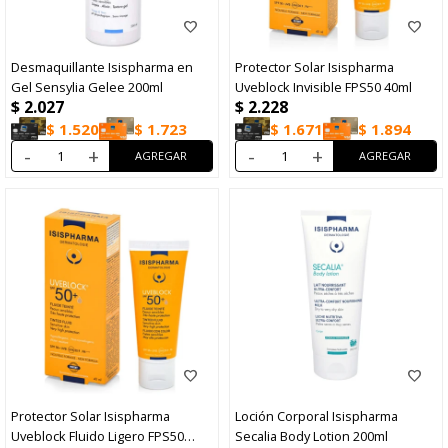
Desmaquillante Isispharma en
Protector Solar Isispharma
Gel Sensylia Gelee 200ml
Uveblock Invisible FPS50 40ml
$
2.027
$
2.228
$
1.520
$
1.723
$
1.671
$
1.894
-
+
-
+
Protector Solar Isispharma
Loción Corporal Isispharma
Uveblock Fluido Ligero FPS50
Secalia Body Lotion 200ml