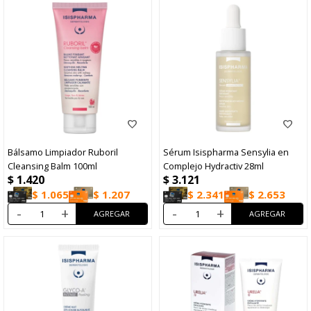
Bálsamo Limpiador Ruboril
Sérum Isispharma Sensylia en
Cleansing Balm 100ml
Complejo Hydractiv 28ml
$
1.420
$
3.121
$
1.065
$
1.207
$
2.341
$
2.653
-
+
-
+