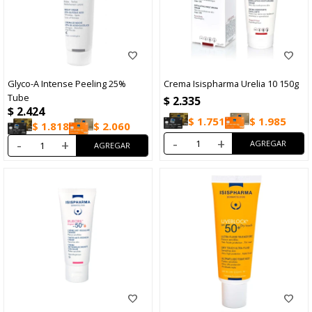
Glyco-A Intense Peeling 25%
Crema Isispharma Urelia 10 150g
Tube
$
2.335
$
2.424
$
1.751
$
1.985
$
1.818
$
2.060
-
+
-
+