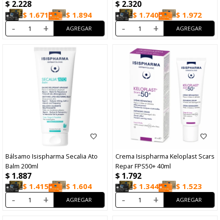
$
2.228
$
2.320
40ml
$
1.671
$
1.894
$
1.740
$
1.972
-
+
-
+
Bálsamo Isispharma Secalia Ato
Crema Isispharma Keloplast Scars
Balm 200ml
Repar FPS50+ 40ml
$
1.887
$
1.792
$
1.415
$
1.604
$
1.344
$
1.523
-
+
-
+