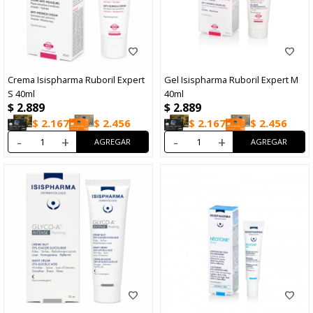
Crema Isispharma Ruboril Expert
Gel Isispharma Ruboril Expert M
S 40ml
40ml
$
2.889
$
2.889
$
2.167
$
2.456
$
2.167
$
2.456
-
+
-
+