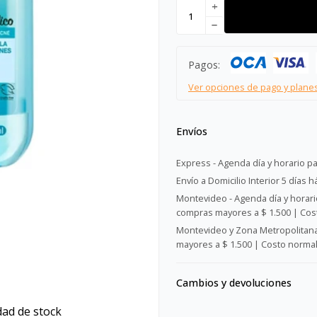
add
remove
Pagos:
Ver opciones de pago y plane
Envíos
Express - Agenda día y horario pa
Envío a Domicilio Interior 5 días h
Montevideo - Agenda día y horario
compras mayores a $ 1.500 | Cost
Montevideo y Zona Metropolitana 
mayores a $ 1.500 | Costo normal:
Cambios y devoluciones
dad de stock