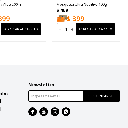
ra Aloe 200ml
Mosqueta Ultra Nutritiva 100g
$
469
399
$
399
-
+
Newsletter
mbre
SUSCRIBIRME
l
l



