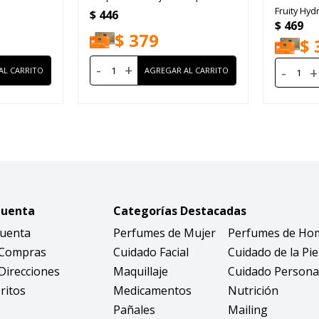
Fruity Hyd
$
446
$
469
$
379
$
-
+
-
+
Cuenta
Categorías Destacadas
Cuenta
Perfumes de Mujer
Perfumes de Ho
 Compras
Cuidado Facial
Cuidado de la Pie
Direcciones
Maquillaje
Cuidado Persona
ritos
Medicamentos
Nutrición
Pañales
Mailing