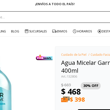
¡ENVÍOS A TODO EL PAÍS!
portante:
LING
BLOG
SUCURSALES
ENVIOS
HORARIOS
DEST
Cuidado de la Piel
Cuidado Facia
Agua Micelar Garn
400ml
132806
$
669
30
$
468
$
398