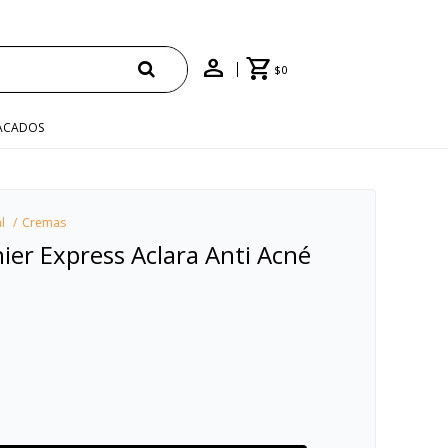
$
0
ACADOS
l
Cremas
ier Express Aclara Anti Acné