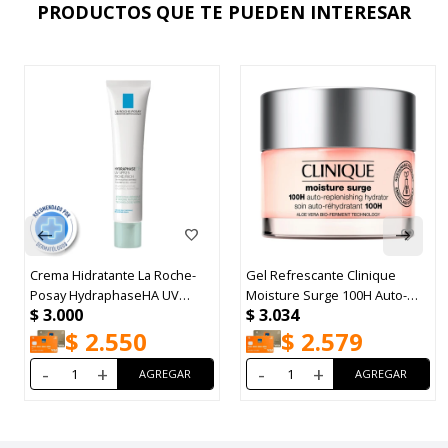
PRODUCTOS QUE TE PUEDEN INTERESAR
Crema Hidratante La Roche-
Gel Refrescante Clinique
Posay HydraphaseHA UV
Moisture Surge 100H Auto-
$
3.000
$
3.034
FPS25 40ml
Replenishing Hydrator 50ml
$
2.550
$
2.579
-
+
-
+