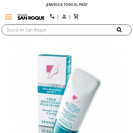
¡ENVÍOS A TODO EL PAÍS!
menu
close
call