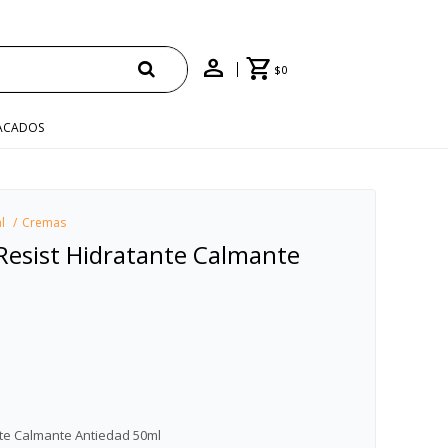
PRAS +$1500 CON CUPÓN "ENVÍO"
$
0
ACADOS
l
Cremas
n Resist Hidratante Calmante
ante Calmante Antiedad 50ml