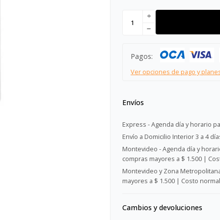
add
remove
Pagos:
Ver opciones de pago y plane
Envíos
Express - Agenda día y horario pa
Envío a Domicilio Interior 3 a 4 día
Montevideo - Agenda día y horario
compras mayores a $ 1.500 | Cost
Montevideo y Zona Metropolitana 
mayores a $ 1.500 | Costo normal:
Cambios y devoluciones