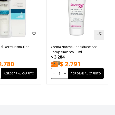
ial Dermur Kimullen
Crema Noreva Sensidiane Anti
Enrojecimiento 30ml
$
3.284
2.780
$
2.791
-
+