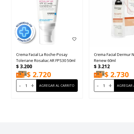
Crema Facial La Roche-Posay
Crema Facial Dermur 
Toleriane Rosaliac AR FPS30 50ml
Renew 60ml
$
3.200
$
3.212
$
2.720
$
2.730
-
+
-
+