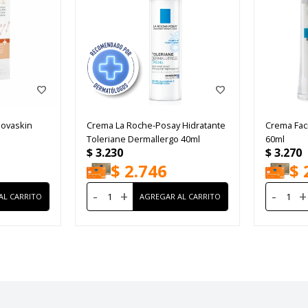
Novaskin
Crema La Roche-Posay Hidratante
Crema Fac
Toleriane Dermallergo 40ml
60ml
$
3.230
$
3.270
$
2.746
$
-
+
-
+