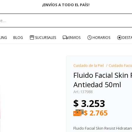
ENVÍO GRATIS EN COM
portante:
LING
BLOG
SUCURSALES
ENVIOS
HORARIOS
DEST
Cuidado de la Piel
Cuidado Facia
Fluido Facial Ski
Antiedad 50ml
137988
$
3.253
$
2.765
Fluido Facial Skin Resist Hidrat