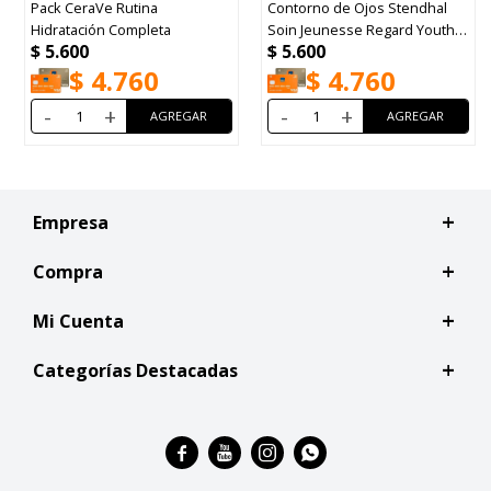
 Rutina
Contorno de Ojos Stendhal
Lancome Rene
 Completa
Soin Jeunesse Regard Youth
J50ml Refill R2
$
5.600
$
5.690
10ml
.760
$
4.760
$
4.
+
-
+
-
+
Empresa
Compra
Mi Cuenta
Categorías Destacadas



