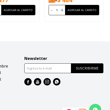
-
+
Newsletter
mbre
SUSCRIBIRME
l
l



