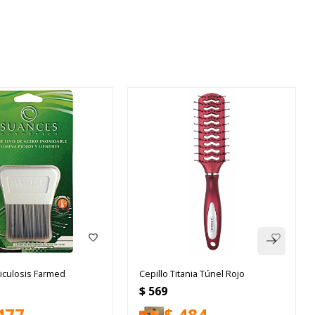
iculosis Farmed
Cepillo Titania Túnel Rojo
$
569
477
$
484