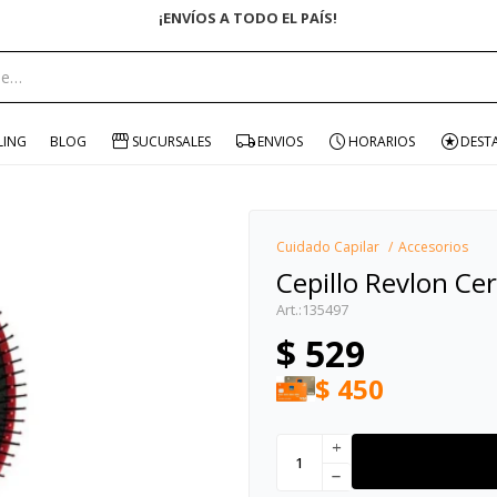
¡ENVÍOS A TODO EL PAÍS!
portante:
LING
BLOG
SUCURSALES
ENVIOS
HORARIOS
DEST
Cuidado Capilar
Accesorios
Cepillo Revlon C
135497
$
529
$
450
add
remove