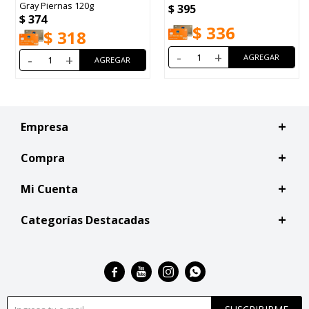
Microondas 200g
$
395
$
562
$
336
$
478
-
+
-
+
Empresa
Compra
Mi Cuenta
Categorías Destacadas



