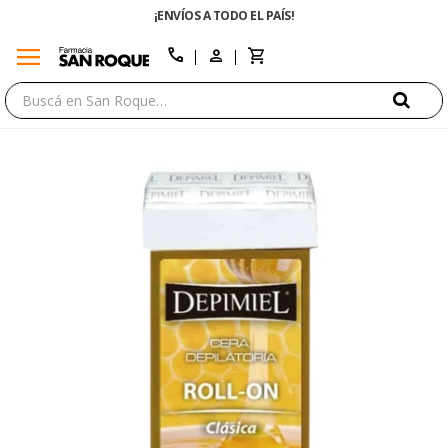
¡ENVÍOS A TODO EL PAÍS!
menu
close
call