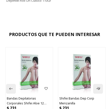
Depimiel Roll On Clasico 110Gr
PRODUCTOS QUE TE PUEDEN INTERESAR
Bandas Depilatorias
Shifei Bandas Dep Corp
Corporales Shifei Aloe 12
Menzanilla
$
231
$
231
Unidades