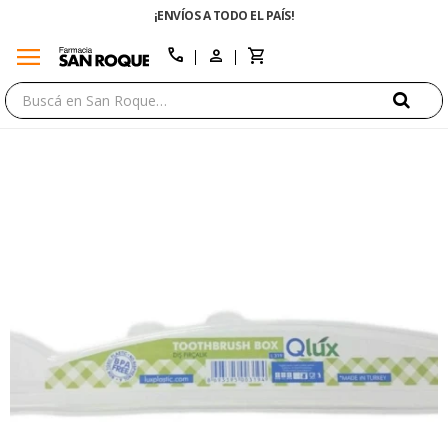
¡ENVÍOS A TODO EL PAÍS!
menu
close
call