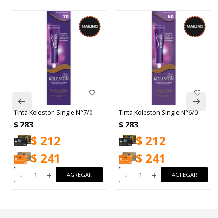
le N°7/0
Tinta Koleston Single N°6/0
Nutrisse Cor Intensa 
Ceniza
$
283
$
345
$
212
$
259
$
241
$
293
-
+
-
+